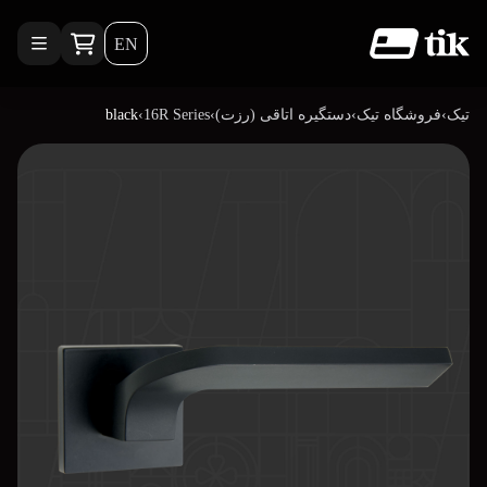
EN
تیک
›
فروشگاه تیک
›
دستگیره اتاقی (رزت)
›
16R Series
›
black