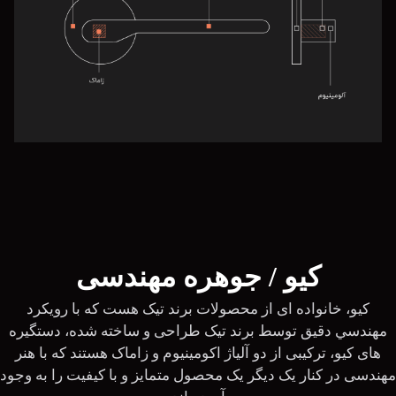
کیو / جوهره مهندسی
كيو، خانواده اى از محصولات برند تيک هست که با رویکرد
مهندسي دقيق توسط برند تيک طراحى و ساخته شده، دستگیره
های كيو، ترکيبى از دو آلياژ اكومينيوم و زاماک هستند كه با هنر
مهندسى در كنار يک ديگر يک محصول متمايز و با كيفيت را به وجود